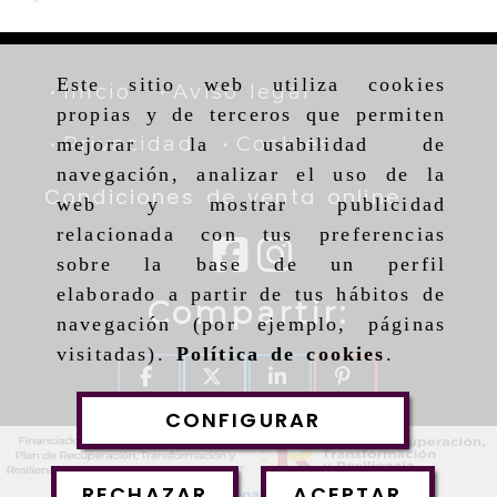
Este sitio web utiliza cookies
Inicio
Aviso legal
propias y de terceros que permiten
Privacidad
Cookies
mejorar la usabilidad de
navegación, analizar el uso de la
Condiciones de venta online
web y mostrar publicidad
relacionada con tus preferencias
sobre la base de un perfil
elaborado a partir de tus hábitos de
Compartir:
navegación (por ejemplo, páginas
visitadas).
Política de cookies
.
CONFIGURAR
RECHAZAR
ACEPTAR